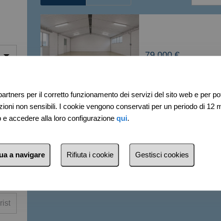
Più re
C
Meno r
apannone in Via Giuseppe de Ma
79.000 €
Econo
più car
210m²
più pic
artners per il corretto funzionamento dei servizi del sito web e per pote
ni non sensibili. I cookie vengono conservati per un periodo di 12 m
più gr
eb e accedere alla loro configurazione
qui
.
nua a navigare
Rifiuta i cookie
Gestisci cookies