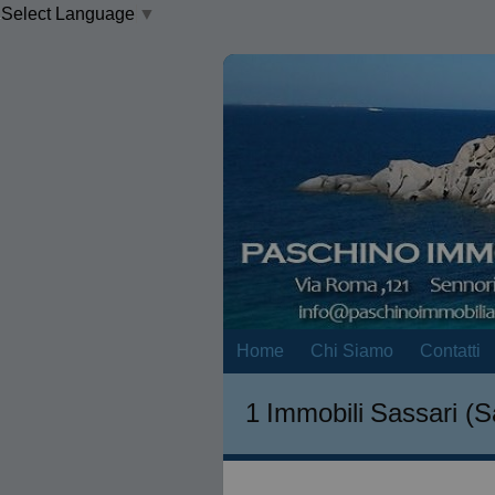
Select Language
▼
Home
Chi Siamo
Contatti
1
Immobili
Sassari (S
FILTRI