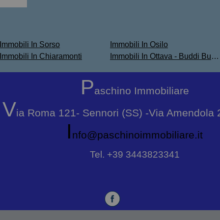
Immobili In Sorso
Immobili In Osilo
Immobili In Chiaramonti
Immobili In Ottava - Buddi Buddi - Taniga
P
aschino Immobiliare
V
ia Roma 121- Sennori (SS) -Via Amendola 
i
nfo@paschinoimmobiliare.it
Tel. +39 3443823341