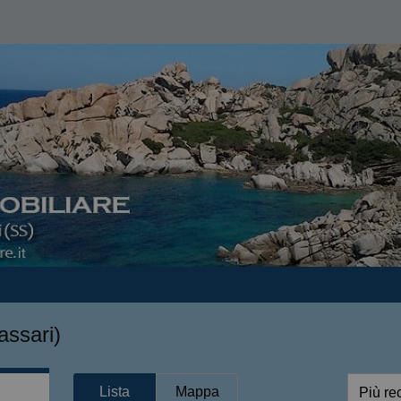
assari)
Lista
Mappa
Più re