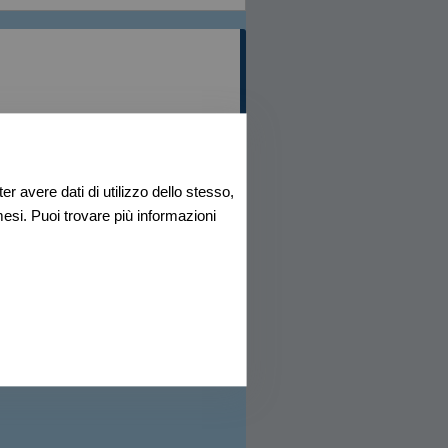
cente
ecente
rtini 201, Ottava - Buddi Buddi - Taniga, Sassari
mici
i
coli
r avere dati di utilizzo dello stesso,
esi. Puoi trovare più informazioni
andi